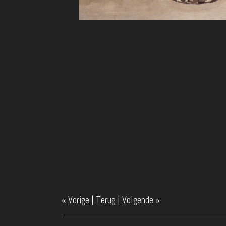
«
Vorige
|
Terug
|
Volgende
»