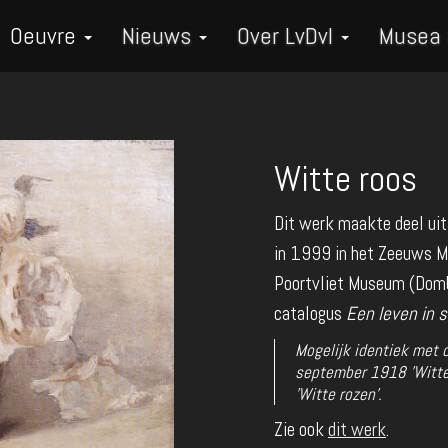
Oeuvre
Nieuws
Over LvDvI
Musea
Witte roos
Dit werk maakte deel uit
in 1999 in het Zeeuws M
Poortvliet Museum (Dombu
catalogus
Een leven in 
Mogelijk identiek met 
september 1918 'Witte
'Witte rozen'.
Zie ook
dit werk
.