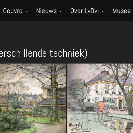
Oeuvre
Nieuws
Over LvDvI
Musea
erschillende techniek)