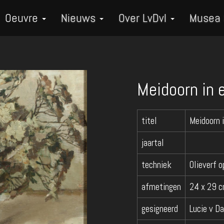
Oeuvre
Nieuws
Over LvDvI
Musea
Meidoorn in 
titel
Meidoorn i
jaartal
techniek
Olieverf o
afmetingen
24 x 29 
gesigneerd
Lucie v D