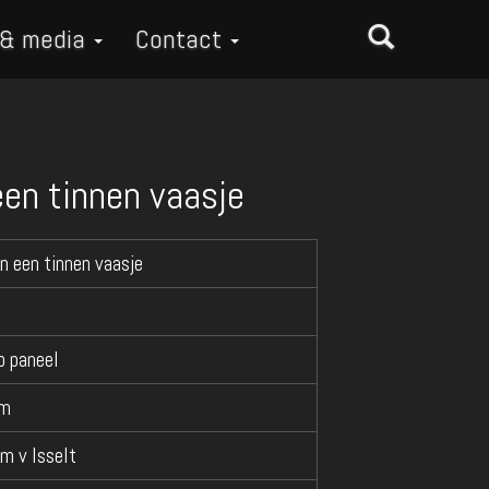
 & media
Contact
een tinnen vaasje
n een tinnen vaasje
p paneel
cm
am v Isselt