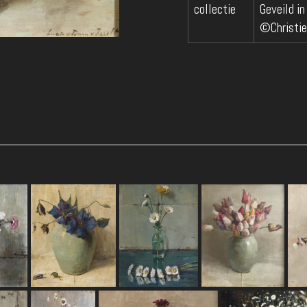
collectie
Geveild i
©Christie