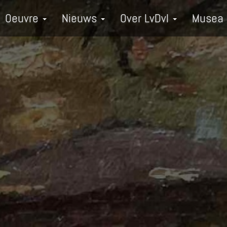
Oeuvre
Nieuws
Over LvDvI
Musea