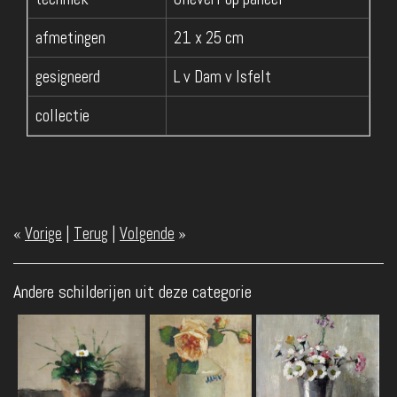
afmetingen
21 x 25 cm
gesigneerd
L v Dam v Isfelt
collectie
«
Vorige
|
Terug
|
Volgende
»
Andere schilderijen uit deze categorie