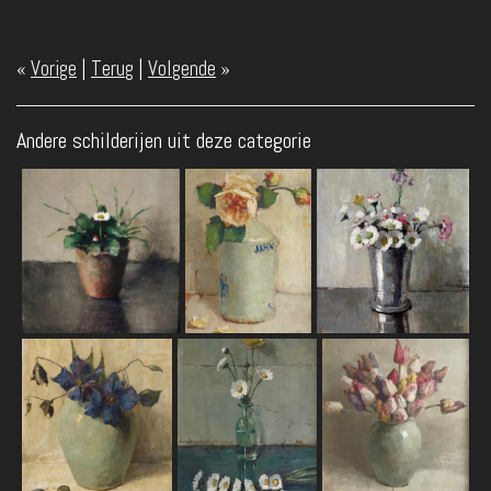
«
Vorige
|
Terug
|
Volgende
»
Andere schilderijen uit deze categorie