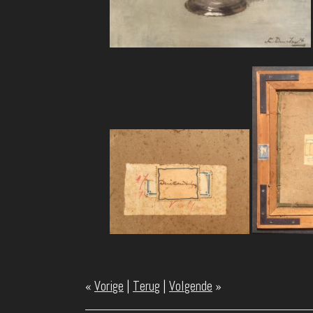
«
Vorige
|
Terug
|
Volgende
»