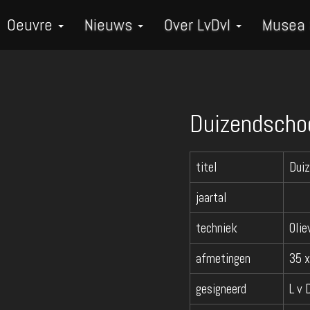
Oeuvre
Nieuws
Over LvDvI
Musea
Duizendscho
titel
Dui
jaartal
techniek
Olie
afmetingen
35 
gesigneerd
L v 