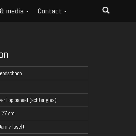
 & media
Contact
on
zendschoon
verf op paneel (achter glas)
x 27 cm
Dam v Isselt