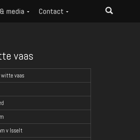
 & media
Contact
tte vaas
 witte vaas
rd
cm
am v Isselt