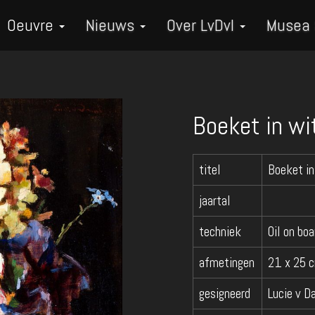
Oeuvre
Nieuws
Over LvDvI
Musea
Boeket in wi
titel
Boeket in
jaartal
techniek
Oil on boa
afmetingen
21 x 25 
gesigneerd
Lucie v D