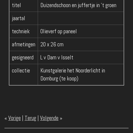
titel
Duizendschoon en juffertje in 't groen
jaartal
techniek
Olieverf op paneel
afmetingen
20 x 26 cm
gesigneerd
L v Dam v Isselt
collectie
Kunstgalerie het Noorderlicht in
Domburg (te koop)
«
Vorige
|
Terug
|
Volgende
»