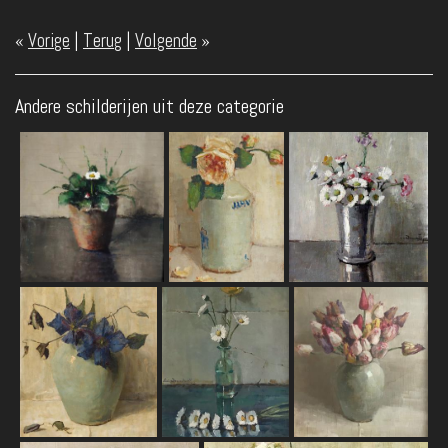
«
Vorige
|
Terug
|
Volgende
»
Andere schilderijen uit deze categorie