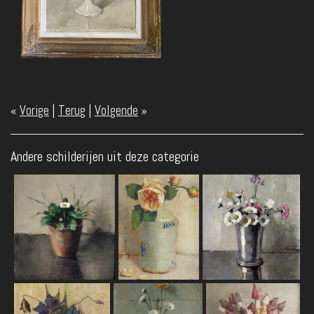
«
Vorige
|
Terug
|
Volgende
»
Andere schilderijen uit deze categorie