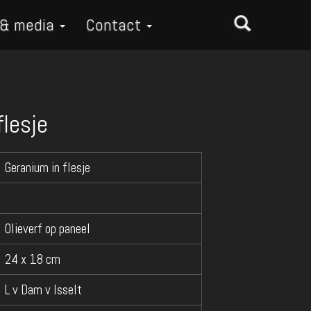
 & media
Contact
flesje
Geranium in flesje
Olieverf op paneel
24 x 18 cm
L v Dam v Isselt