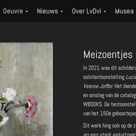
Oeuvre
Nieuws
Over LvDvI
Musea
Meizoentjes 
In 2021 was dit schilderi
solotentoonstelling
Luci
Veerse Joffer
. Het diend
en omslag van de catalog
WBOOKS. De tentoonstell
van het 150e geboortejaa
Dit werk hing ook op de
en een sterk geluid
over