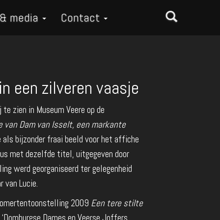
 & media
Contact
in een zilveren vaasje
j te zien in Museum Veere op de
e van Dam van Isselt, een markante
e als bijzonder fraai beeld voor het affiche
us met dezelfde titel, uitgegeven door
ing werd georganiseerd ter gelegenheid
r van Lucie.
 zomertentoonstelling 2009
Een tere stilte
 ‘Domburgse Dames en Veerse Joffers