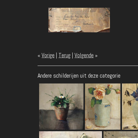
«
Vorige
|
Terug
|
Volgende
»
Andere schilderijen uit deze categorie