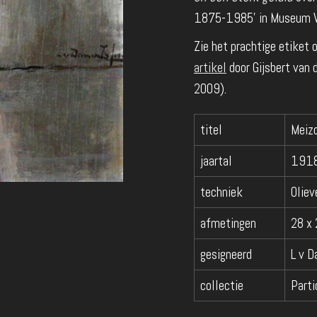
1875-1985’ in Museum V
Zie het prachtige etiket 
artikel
door Gijsbert van
2009).
titel
Meizo
jaartal
191
techniek
Oliev
afmetingen
28 x
gesigneerd
L v D
collectie
Parti