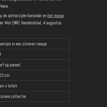
eere.
op de achterzijde hieronder en
het mooie
 der Wal (NRC Handelsblad, 4 augustus
entjes in een zilveren vaasje
8
erf op paneel
 23 cm
am v Isfelt
culiere collectie