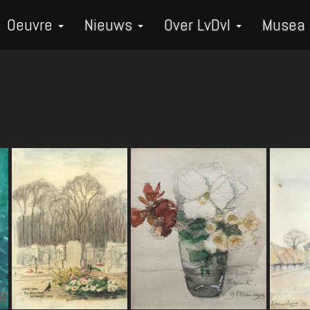
Oeuvre
Nieuws
Over LvDvI
Musea
n