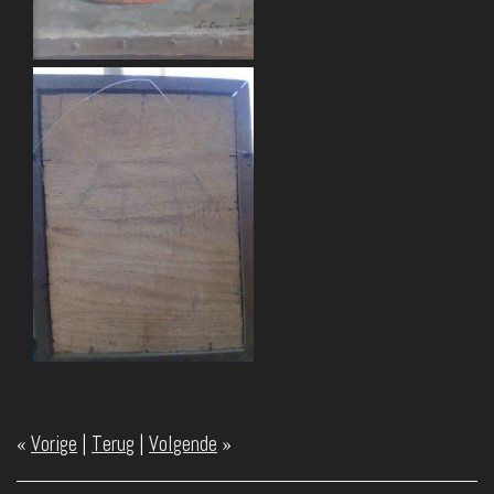
«
Vorige
|
Terug
|
Volgende
»