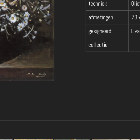
techniek
Olie
afmetingen
73 
gesigneerd
L v
collectie