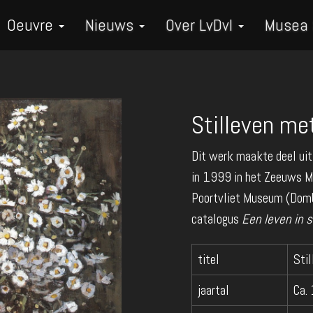
Oeuvre
Nieuws
Over LvDvI
Musea
Stilleven me
Dit werk maakte deel uit
in 1999 in het Zeeuws M
Poortvliet Museum (Dombu
catalogus
Een leven in s
titel
Sti
jaartal
Ca.