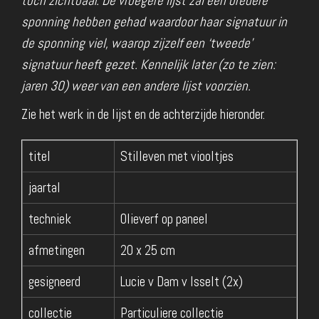
toch zichtbaar. De vroegere lijst zal een bredere
sponning hebben gehad waardoor haar signatuur in
de sponning viel, waarop zijzelf een ‘tweede’
signatuur heeft gezet. Kennelijk later (zo te zien:
jaren 30) weer van een andere lijst voorzien.
Zie het werk in de lijst en de achterzijde hieronder.
titel
Stilleven met viooltjes
jaartal
techniek
Olieverf op paneel
afmetingen
20 x 25 cm
gesigneerd
Lucie v Dam v Isselt (2x)
collectie
Particuliere collectie