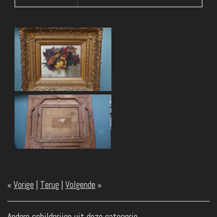
«
Vorige
|
Terug
|
Volgende
»
Andere schilderijen uit deze categorie