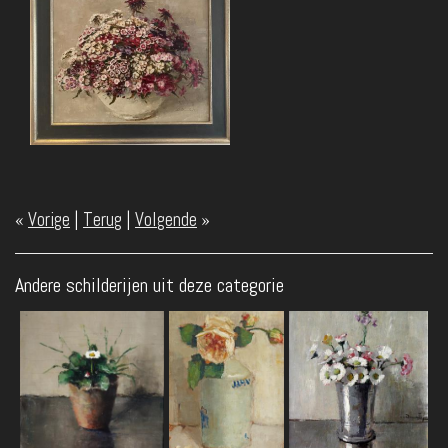
«
Vorige
|
Terug
|
Volgende
»
Andere schilderijen uit deze categorie