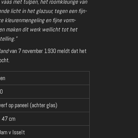
en vaas met tulpen, het roomkleurige van
nde licht in het glazuur, tegen een fijn-
jke kleurenmengeling en fijne vorm-
en maken dit werk wellicht tot het
elling."
land
van 7 november 1930 meldt dat het
ocht.
pen
0
verf op paneel (achter glas)
x 47 cm
Dam v Isselt