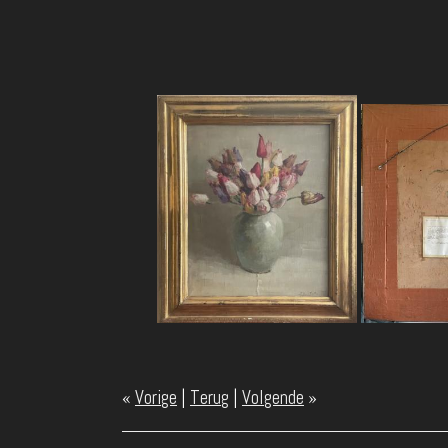
«
Vorige
|
Terug
|
Volgende
»