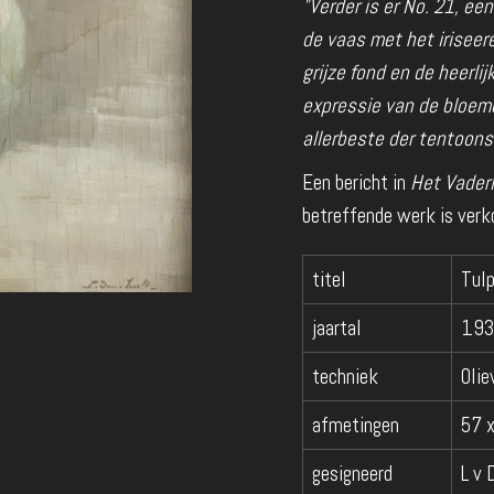
"Verder is er No. 21, e
de vaas met het iriseere
grijze fond en de heerli
expressie van de bloem
allerbeste der tentoonst
Een bericht in
Het Vader
betreffende werk is verk
titel
Tul
jaartal
193
techniek
Olie
afmetingen
57 
gesigneerd
L v 