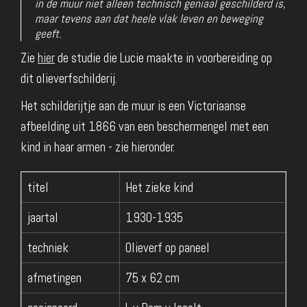
in de muur niet alleen technisch geniaal geschilderd is,
maar tevens aan dat heele vlak leven en beweging
geeft.
Zie
hier
de studie die Lucie maakte in voorbereiding op
dit olieverfschilderij.
Het schilderijtje aan de muur is een Victoriaanse
afbeelding uit 1866 van een beschermengel met een
kind in haar armen - zie hieronder.
titel
Het zieke kind
jaartal
1930-1935
techniek
Olieverf op paneel
afmetingen
75 x 62 cm