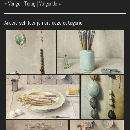
«
Vorige
|
Terug
|
Volgende
»
Andere schilderijen uit deze categorie