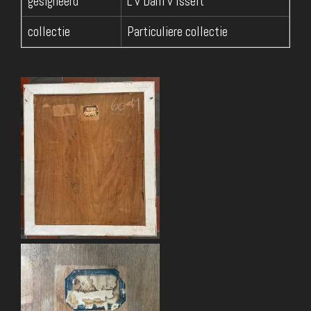
gesigneerd
L v Dam v Isselt
collectie
Particuliere collectie