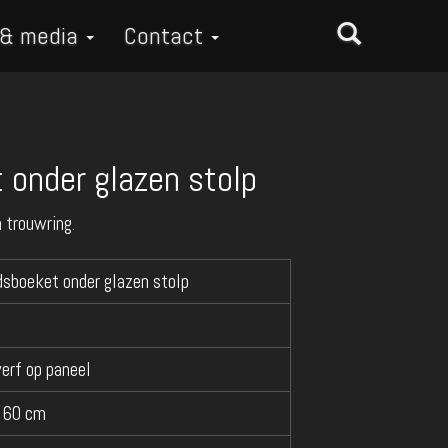
 & media
Contact
 onder glazen stolp
 trouwring.
dsboeket onder glazen stolp
verf op paneel
 60 cm