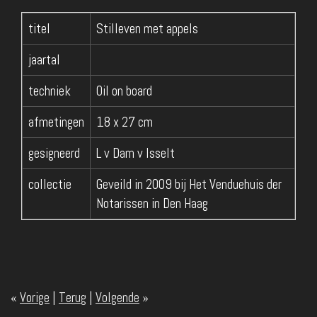
titel
Stilleven met appels
jaartal
techniek
Oil on board
afmetingen
18 x 27 cm
gesigneerd
L v Dam v Isselt
collectie
Geveild in 2009 bij Het Venduehuis der
Notarissen in Den Haag
«
Vorige
|
Terug
|
Volgende
»