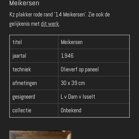
Meikersen
Kz plakker rode rand '14 Meikersen'. Zie ook de
gelijkenis met
dit werk
.
titel
Meikersen
jaartal
1946
techniek
Olieverf op paneel
afmetingen
30 x 39 cm
gesigneerd
L v Dam v Isselt
collectie
Onbekend