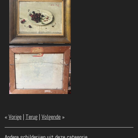
«
Vorige
|
Terug
|
Volgende
»
Andere schilderijen uit deze categorie