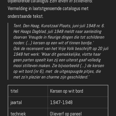
bijbehorende catalogus
Een leven in stillevens
.
Vermelding in laatstgenoemde catalogus met
onderstaande tekst.
Tent. Den Haag, Kunstzaal Plaats, juni-juli 1948 nr. 6.
Het Haags Dagblad, juli 1948 meldt naar aanleiding
daarvan 'Vreugde in fleurige dingen die tot schilderen
noden: (...) kersen op een wit of tinnen bordje.'
Ook de recensent van het Vrije Volk beschrijft op 20 juli
1948 het werk: 'Waar dit gemakkelijke, vlotte haar
geen parten speelt kan zij een uiterst gaaf volledig
mooi stilleven maken. Zie bijvoorbeeld (...) de kersen
op wit bord (nr 6), met de uitgespuugde pitjes, die
met zo’n plezier en charme zijn geschilderd.’
titel
Kersen op wit bord
jaartal
1947-1948
techniek
Olieverf op paneel