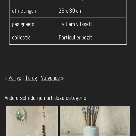
afmetingen
29 x 39 cm
gesigneerd
L v Dam v Isselt
collectie
Particulier bezit
«
Vorige
|
Terug
|
Volgende
»
Andere schilderijen uit deze categorie