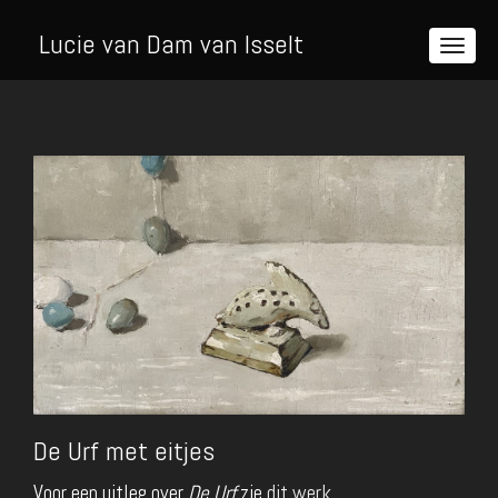
Lucie van Dam van Isselt
De Urf met eitjes
Voor een uitleg over
De Urf
zie
dit werk
.