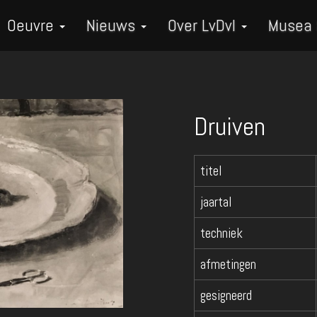
Oeuvre
Nieuws
Over LvDvI
Musea
Druiven
titel
jaartal
techniek
afmetingen
gesigneerd