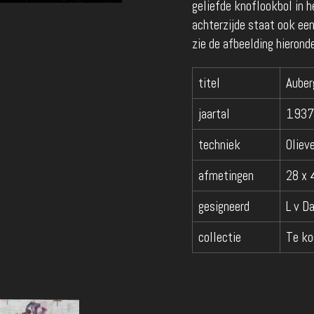
geliefde knoflookbol in 
achterzijde staat ook een
zie de afbeelding hieronde
titel
Auber
jaartal
1937
techniek
Olieve
afmetingen
28 x 
gesigneerd
L v D
collectie
Te ko