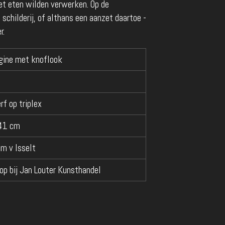
het eten wilden verwerken. Op de
 schilderij, of althans een aanzet daartoe -
r.
gine met knoflook
rf op triplex
41 cm
am v Isselt
op bij Jan Louter Kunsthandel