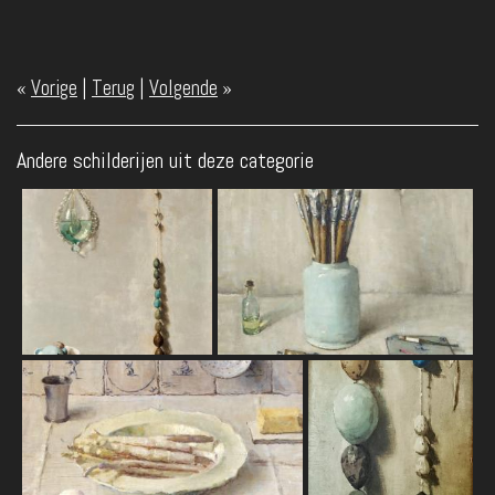
«
Vorige
|
Terug
|
Volgende
»
Andere schilderijen uit deze categorie