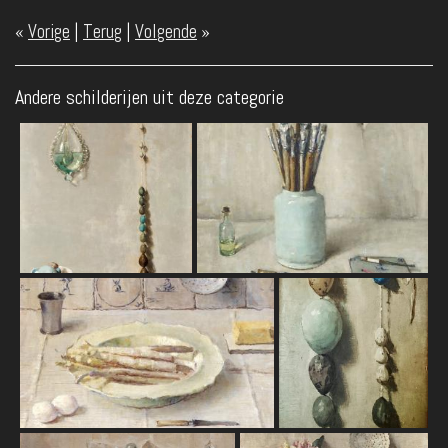
«
Vorige
|
Terug
|
Volgende
»
Andere schilderijen uit deze categorie