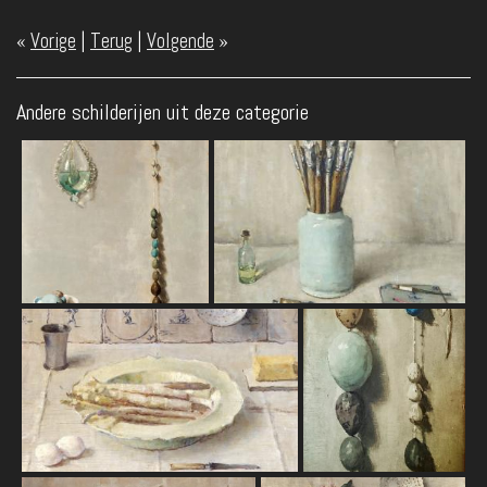
«
Vorige
|
Terug
|
Volgende
»
Andere schilderijen uit deze categorie