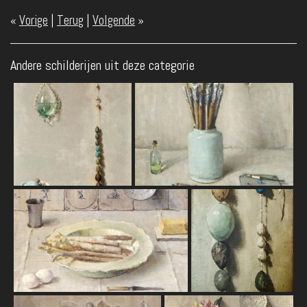
«
Vorige
|
Terug
|
Volgende
»
Andere schilderijen uit deze categorie