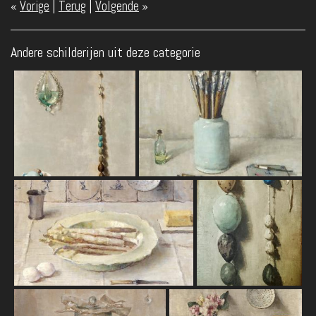
«
Vorige
|
Terug
|
Volgende
»
Andere schilderijen uit deze categorie