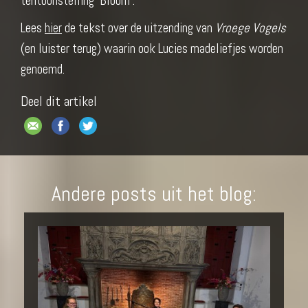
tentoonstelling ‘Bloom’.
Lees
hier
de tekst over de uitzending van
Vroege Vogels
(en luister terug) waarin ook Lucies madeliefjes worden
genoemd.
Deel dit artikel
Andere posts uit het blog: