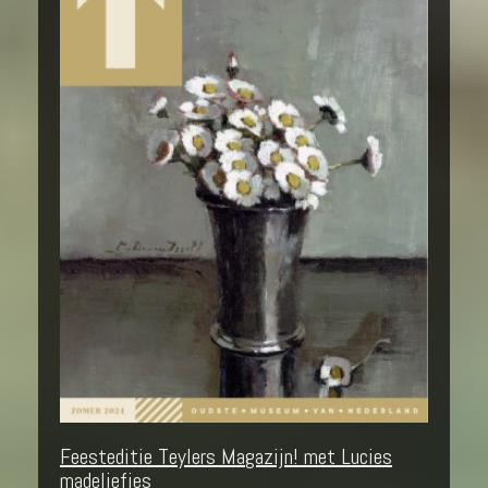
Feesteditie Teylers Magazijn! met Lucies
madeliefjes