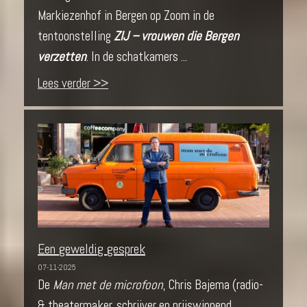
Markiezenhof in Bergen op Zoom in de
tentoonstelling
ZIJ – vrouwen die Bergen
verzetten
. In de schatkamers ...
Lees verder >>
Een geweldig gesprek
07-11-2025
De
Man met de microfoon
, Chris Bajema (radio-
& theatermaker, schrijver en prijswinnend