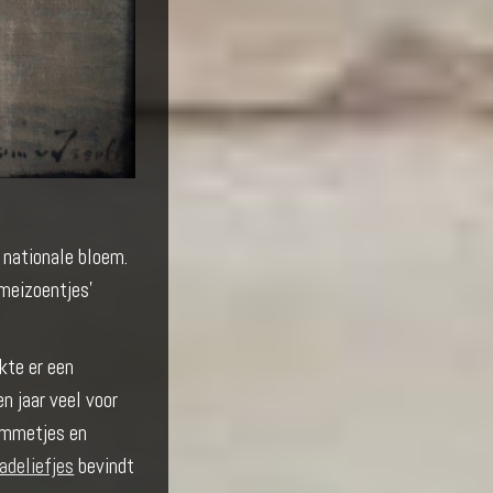
 nationale bloem.
‘meizoentjes’
akte er een
n jaar veel voor
kommetjes en
deliefjes
bevindt