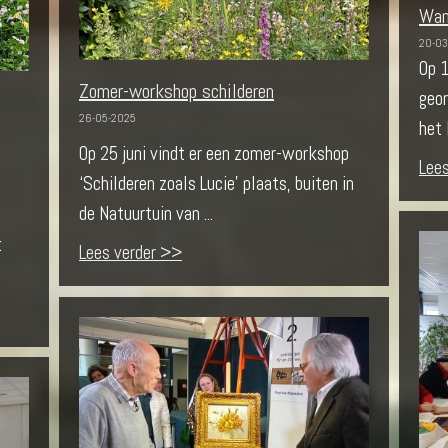
Wan
20-03
Op 
Zomer-workshop schilderen
geor
26-05-2025
het 
Op 25 juni vindt er een zomer-workshop
Lee
‘Schilderen zoals Lucie’ plaats, buiten in
de Natuurtuin van ...
t
Lees verder >>