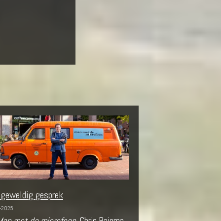
 geweldig gesprek
-2025
Man met de microfoon
, Chris Bajema