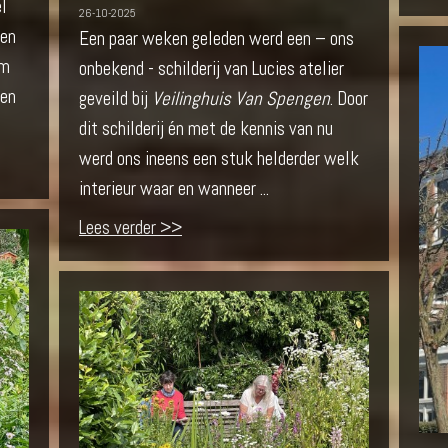
l
26-10-2025
een
Een paar weken geleden werd een – ons
am
onbekend - schilderij van Lucies atelier
gen
geveild bij
Veilinghuis Van Spengen
. Door
dit schilderij én met de kennis van nu
werd ons ineens een stuk helderder welk
interieur waar en wanneer ...
Lees verder >>