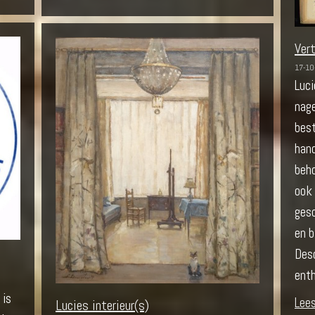
Ver
17-10
Luci
nag
bes
hand
beho
ook 
ges
en b
Des
enth
 is
Lee
Lucies interieur(s)