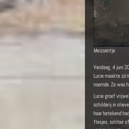
Meizoentje
Vandaag, 4 juni 2
Lucie maakte zo'n 
noemde. Ze was haa
Lucie groef vrijwe
schilderij in olie
haar betekend had
flesjes, solitair