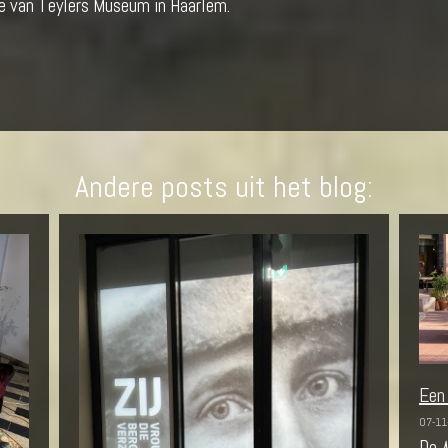
tie van Teylers Museum in Haarlem.
Andere posts uit het blog:
Een
07-11
De