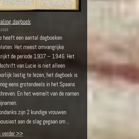
taling dagboek
-2025
e heeft een aantal dagboeken
elaten. Het meest omvangrijke
trijkt de periode 1937 – 1946. Het
schrift van Lucie is niet alleen
orlijk lastig te lezen, het dagboek is
nog eens grotendeels in het Spaans
chreven. En het wemelt van de namen
ijnamen.
ondanks zijn 2 kundige vrouwen
ousiast aan de slag gegaan om ...
s verder >>