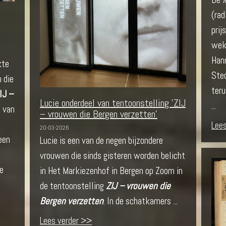
(rad
pri
wek
Hann
kte
Ste
 die
teru
IJ –
Lucie onderdeel van tentoonstelling 'ZIJ
...
s van
– vrouwen die Bergen verzetten'
Lee
20-03-2026
een
Lucie is een van de negen bijzondere
vrouwen die sinds gisteren worden belicht
e
in Het Markiezenhof in Bergen op Zoom in
de tentoonstelling
ZIJ – vrouwen die
Bergen verzetten
. In de schatkamers ...
Lees verder >>