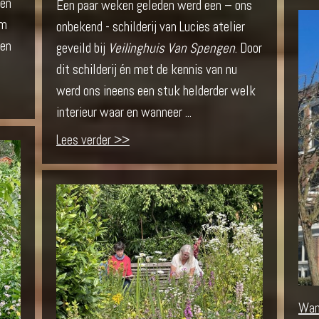
een
Een paar weken geleden werd een – ons
am
onbekend - schilderij van Lucies atelier
gen
geveild bij
Veilinghuis Van Spengen
. Door
dit schilderij én met de kennis van nu
werd ons ineens een stuk helderder welk
interieur waar en wanneer ...
Lees verder >>
Wan