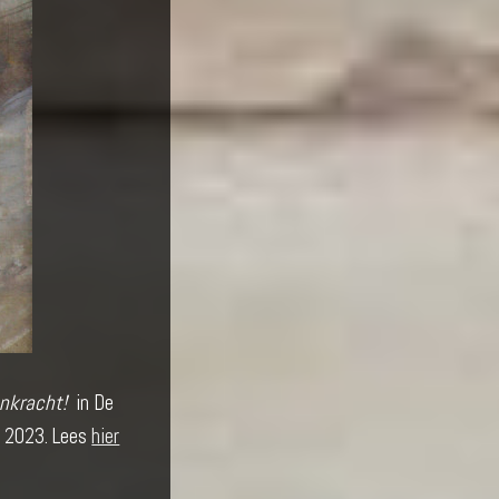
nkracht!
in De
r 2023. Lees
hier