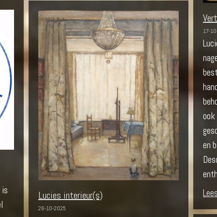
Ver
17-10
Luci
nag
bes
hand
beho
ook 
ges
en b
Des
enth
 is
Lee
Lucies interieur(s)
l
26-10-2025