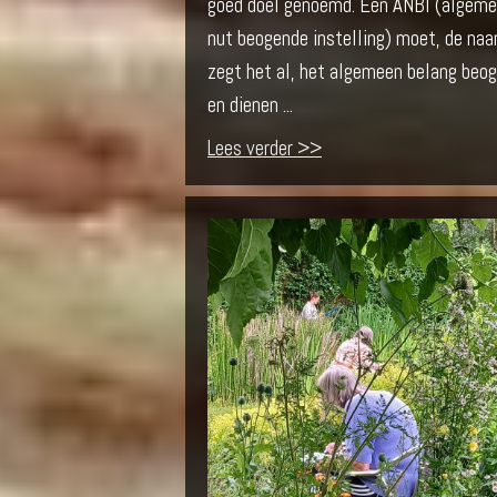
goed doel genoemd. Een ANBI (algem
nut beogende instelling) moet, de na
zegt het al, het algemeen belang beo
en dienen ...
Lees verder >>