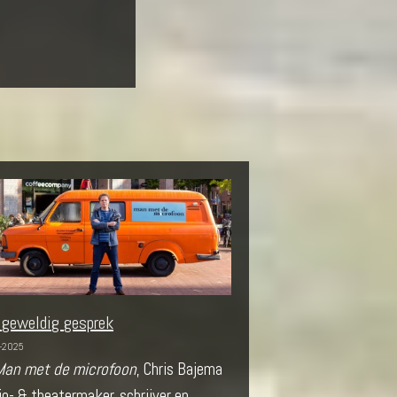
 geweldig gesprek
-2025
Man met de microfoon
, Chris Bajema
io- & theatermaker, schrijver en