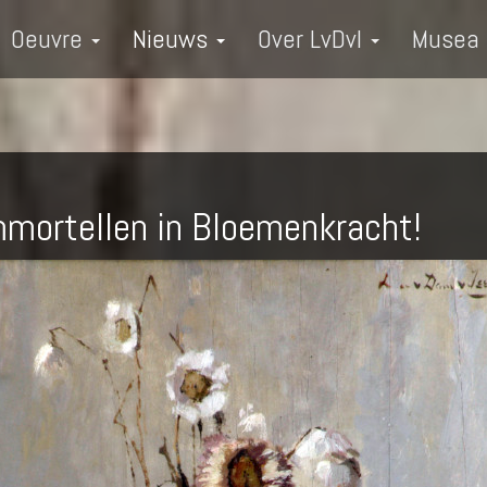
Oeuvre
Nieuws
Over LvDvI
Musea
mmortellen in Bloemenkracht!