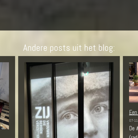
Andere posts uit het blog:
Een
07-11
De
(rad