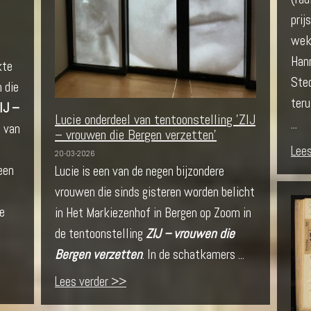
pri
wek
Hann
kte
Ste
 die
teru
IJ –
Lucie onderdeel van tentoonstelling 'ZIJ
...
s van
– vrouwen die Bergen verzetten'
Lee
20-03-2026
een
Lucie is een van de negen bijzondere
vrouwen die sinds gisteren worden belicht
e
in Het Markiezenhof in Bergen op Zoom in
de tentoonstelling
ZIJ – vrouwen die
Bergen verzetten
. In de schatkamers ...
Lees verder >>