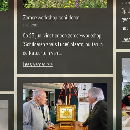
20-03
Op 
Zomer-workshop schilderen
geor
26-05-2025
het 
Op 25 juni vindt er een zomer-workshop
Lee
‘Schilderen zoals Lucie’ plaats, buiten in
de Natuurtuin van ...
t
Lees verder >>