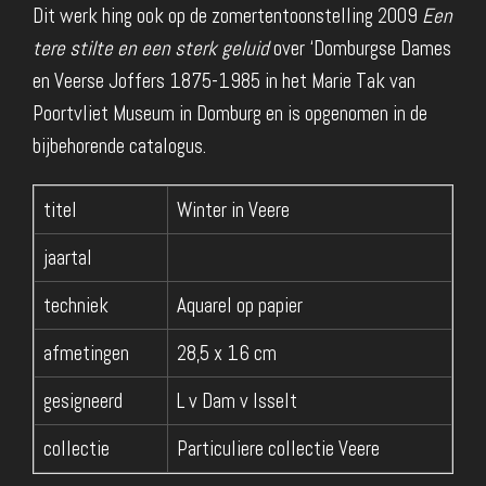
Dit werk hing ook op de zomertentoonstelling 2009
Een
tere stilte en een sterk geluid
over ‘Domburgse Dames
en Veerse Joffers 1875-1985 in het Marie Tak van
Poortvliet Museum in Domburg en is opgenomen in de
bijbehorende catalogus.
titel
Winter in Veere
jaartal
techniek
Aquarel op papier
afmetingen
28,5 x 16 cm
gesigneerd
L v Dam v Isselt
collectie
Particuliere collectie Veere