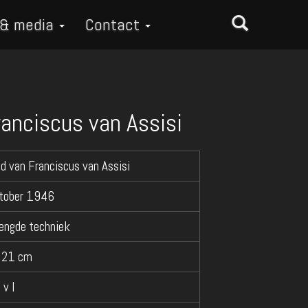
 & media
Contact
anciscus van Assisi
d van Franciscus van Assisi
tober 1946
ngde techniek
 21 cm
 v I