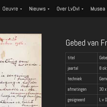
Oeuvre
Nieuws
Over LvDvI
Musea
Gebed van Fr
titel
Gebe
jaartal
8 ok
techniek
Geme
afmetingen
30 x
gesigneerd
L v D