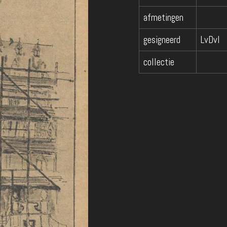
afmetingen
gesigneerd
LvDvI
collectie