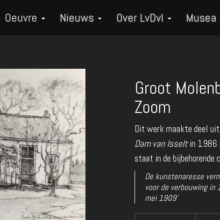
Oeuvre
Nieuws
Over LvDvI
Musea
Groot Molenb
Zoom
Dit werk maakte deel uit
Dam van Isselt
in 1986 i
staat in de bijbehorende
De kunstenaresse verm
voor de verbouwing in 1
mei 1909'