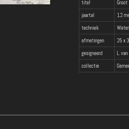
titel
Groot
jaartal
12 m
techniek
Water
afmetingen
25 x 
gesigneerd
L. van
collectie
Gemee