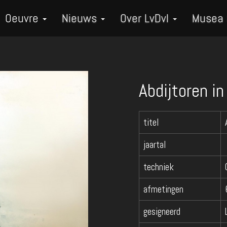
Oeuvre
Nieuws
Over LvDvI
Musea
Abdijtoren i
titel
jaartal
techniek
afmetingen
gesigneerd