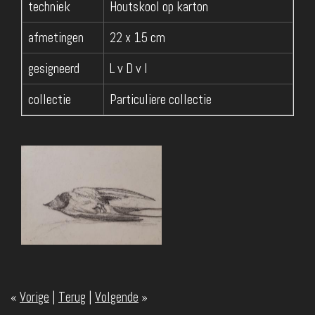
techniek
Houtskool op karton
afmetingen
22 x 15 cm
gesigneerd
L v D v I
collectie
Particuliere collectie
«
Vorige
|
Terug
|
Volgende
»