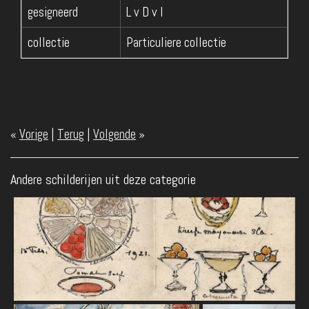
gesigneerd
L v D v I
collectie
Particuliere collectie
«
Vorige
|
Terug
|
Volgende
»
Andere schilderijen uit deze categorie