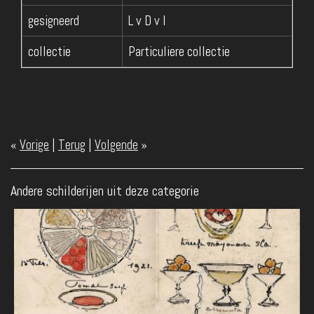
gesigneerd
L v D v I
collectie
Particuliere collectie
«
Vorige
|
Terug
|
Volgende
»
Andere schilderijen uit deze categorie