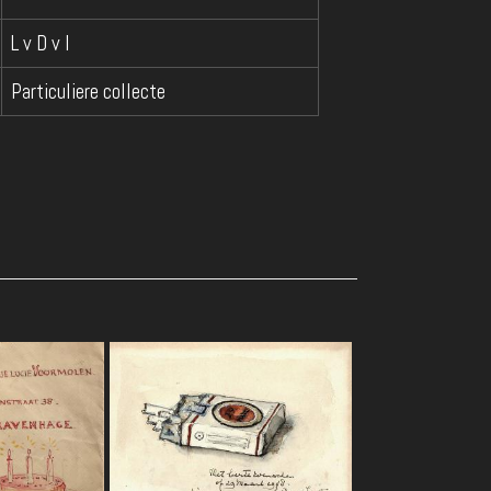
L v D v I
Particuliere collecte