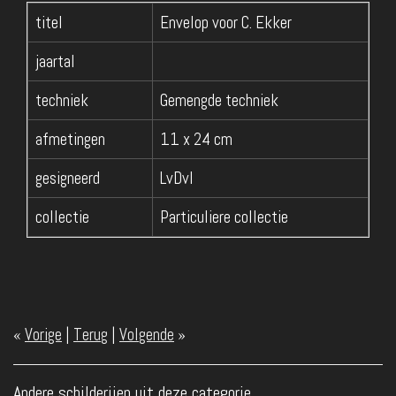
titel
Envelop voor C. Ekker
jaartal
techniek
Gemengde techniek
afmetingen
11 x 24 cm
gesigneerd
LvDvI
collectie
Particuliere collectie
«
Vorige
|
Terug
|
Volgende
»
Andere schilderijen uit deze categorie