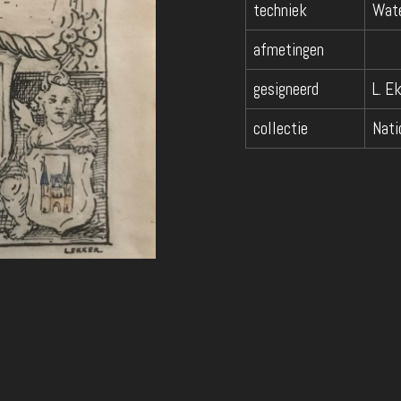
techniek
Wate
afmetingen
gesigneerd
L. E
collectie
Nati