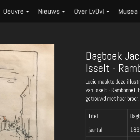
Oeuvre
Nieuws
Over LvDvI
Musea
Dagboek Jac
Isselt - Ram
Lucie maakte deze illust
van Isselt - Rambonnet, h
getrouwd met haar broer
titel
Dag
jaartal
189