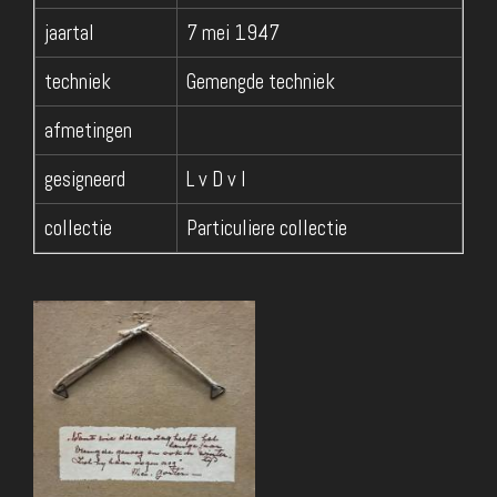
jaartal
7 mei 1947
techniek
Gemengde techniek
afmetingen
gesigneerd
L v D v I
collectie
Particuliere collectie