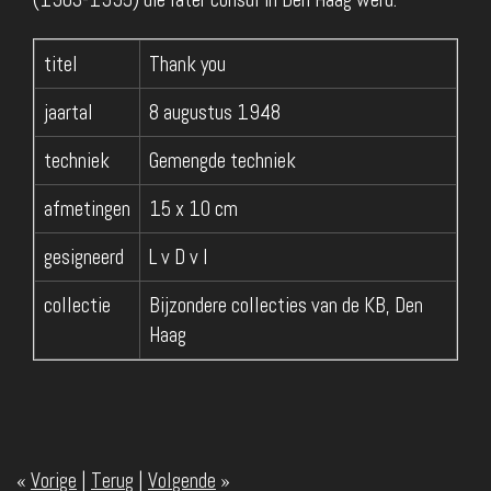
titel
Thank you
jaartal
8 augustus 1948
techniek
Gemengde techniek
afmetingen
15 x 10 cm
gesigneerd
L v D v I
collectie
Bijzondere collecties van de KB, Den
Haag
«
Vorige
|
Terug
|
Volgende
»