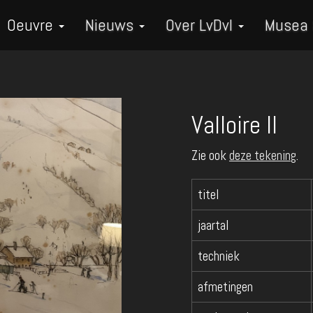
Oeuvre
Nieuws
Over LvDvI
Musea
Valloire II
Zie ook
deze tekening
.
titel
jaartal
techniek
afmetingen